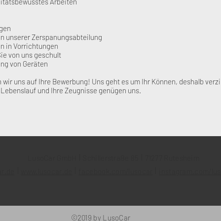
litätsbewusstes Arbeiten
ugen
 in unserer Zerspanungsabteilung
n in Vorrichtungen
ie von uns geschult
ung von Geräten
n wir uns auf Ihre Bewerbung! Uns geht es um Ihr Können, deshalb verzi
r Lebenslauf und Ihre Zeugnisse genügen uns.
I
I
LusoCar GmbH
Schillerstraße 85
71277 Rutesheim
I
I
I
ar.de
www.lusocar.de
facebook.com/lusocar
instagram.com/lu
©2019 by LusoCar