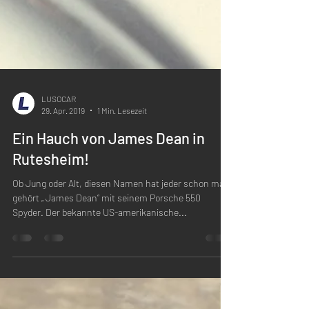
LUSOCAR
29. Apr. 2019
1 Min. Lesezeit
Ein Hauch von James Dean in
Rutesheim!
Ob Jung oder Alt, diesen Namen hat jeder schon mal
gehört „ James Dean“ mit seinem Porsche 550
Spyder. Der bekannte US-amerikanische...